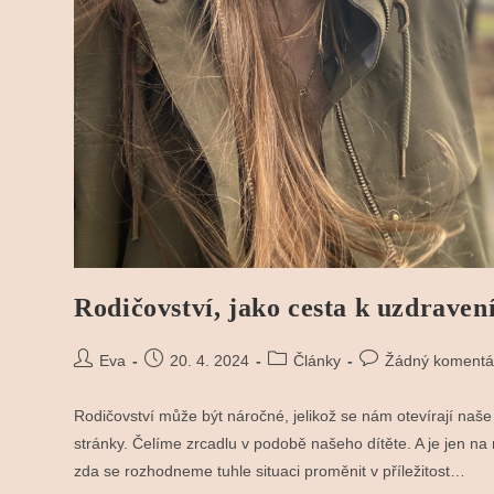
Rodičovství, jako cesta k uzdravení
Autor
Příspěvek
Rubriky
Komentáře
Eva
20. 4. 2024
Články
Žádný komentá
příspěvku
byl
příspěvku
k
publikován
příspěvku
Rodičovství může být náročné, jelikož se nám otevírají naš
stránky. Čelíme zrcadlu v podobě našeho dítěte. A je jen na 
zda se rozhodneme tuhle situaci proměnit v příležitost…